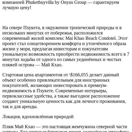
компанией Phuketbuyvilla by Onyus Group — гарантируем
лучшую цену!
На севере Пхукета, в окружении тропической природы и в
нескольких минутах от побережья, расположился
современный жилой комплекс Mai Khao Beach Condotel. Этот
проект стал олицетворением комфорта и утончённого образа
жизни у моря, предлагая инвесторам и покупателям
уникальную возможность приобрести недвижимость всего в 7
минутах ходьбы от одного из самых уединённых и чистых
пляжей острова — Май Кхао.
Стартовая цена апартаментов от \$166,055 делает данный
объект особенно привлекательным для иностранных
покупателей, желающих инвестировать в премиум-
недвижимость в Пхукете. Современные интерьеры,
первоклассные удобства, а также выгодное расположение
создают уникальную ценность как для личного проживания,
так и для аренды.
Локация, вдохновлённая природой
Пляж Май Кхао — это настоящая жемчужина северной части
острова. Его широкая береговая линия, уединённая атмосфера